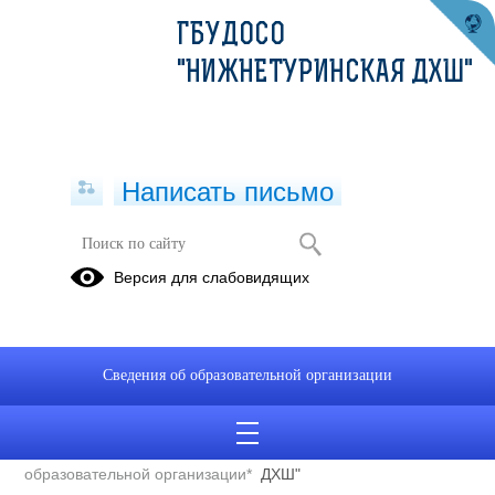
ГБУДОСО
"НИЖНЕТУРИНСКАЯ ДХШ"
Написать письмо
Полное наименование
Государственное бюджетное
Версия для слабовидящих
образовательной организации*
учреждение
дополнительного
образования Свердловской
области "Нижнетуринская
Сведения об образовательной организации
детская художественная
школа"
Сокращенное наименование
ГБУДОСО "Нижнетуринская
образовательной организации*
ДХШ"