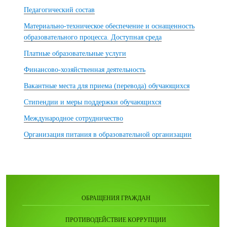
Педагогический состав
Материально-техническое обеспечение и оснащенность
образовательного процесса. Доступная среда
Платные образовательные услуги
Финансово-хозяйственная деятельность
Вакантные места для приема (перевода) обучающихся
Стипендии и меры поддержки обучающихся
Международное сотрудничество
Организация питания в образовательной организации
ОБРАЩЕНИЯ ГРАЖДАН
ПРОТИВОДЕЙСТВИЕ КОРРУПЦИИ